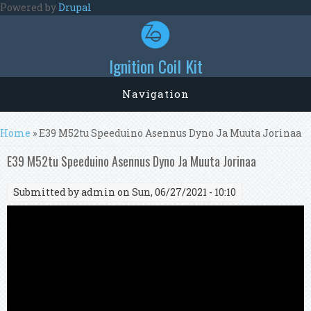
Skip to main content
Powered by
Drupal
Ignition Coil Kit
Navigation
You are here
Home
» E39 M52tu Speeduino Asennus Dyno Ja Muuta Jorinaa
E39 M52tu Speeduino Asennus Dyno Ja Muuta Jorinaa
Submitted by
admin
on Sun, 06/27/2021 - 10:10