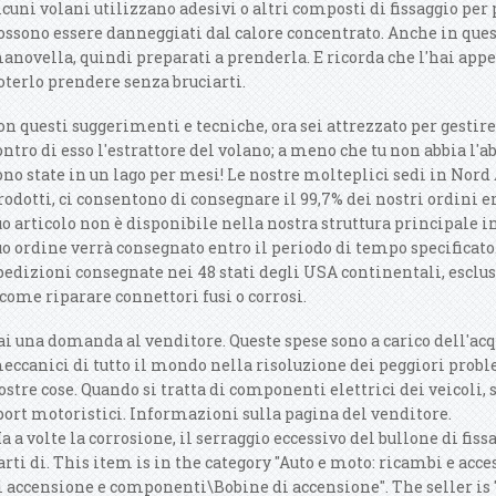
lcuni volani utilizzano adesivi o altri composti di fissaggio pe
ossono essere danneggiati dal calore concentrato.
Anche in quest
anovella, quindi preparati a prenderla. E ricorda che l'hai appe
oterlo prendere senza bruciarti.
on questi suggerimenti e tecniche, ora sei attrezzato per gestir
ontro di esso l'estrattore del volano; a meno che tu non abbia l
ono state in un lago per mesi! Le nostre molteplici sedi in Nord
rodotti, ci consentono di consegnare il 99,7% dei nostri ordini en
uo articolo non è disponibile nella nostra struttura principale
uo ordine verrà consegnato entro il periodo di tempo specificato.
pedizioni consegnate nei 48 stati degli USA continentali, escluse
 come riparare connettori fusi o corrosi.
ai una domanda al venditore. Queste spese sono a carico dell'acqu
eccanici di tutto il mondo nella risoluzione dei peggiori proble
ostre cose. Quando si tratta di componenti elettrici dei veicoli
port motoristici. Informazioni sulla pagina del venditore.
a a volte la corrosione, il serraggio eccessivo del bullone di fis
arti di. This item is in the category "Auto e moto: ricambi e acc
i accensione e componenti\Bobine di accensione". The seller is 