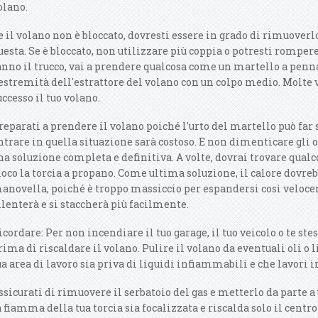
olano.
e il volano non è bloccato, dovresti essere in grado di rimuoverl
uesta. Se è bloccato, non utilizzare più coppia o potresti rompere
anno il trucco, vai a prendere qualcosa come un martello a penna 
'estremità dell'estrattore del volano con un colpo medio. Molte 
uccesso il tuo volano.
reparati a prendere il volano poiché l'urto del martello può far s
ntrare in quella situazione sarà costoso. E non dimenticare gli o
na soluzione completa e definitiva. A volte, dovrai trovare qualco
ioco la torcia a propano. Come ultima soluzione, il calore dovr
anovella, poiché è troppo massiccio per espandersi così veloce
llenterà e si staccherà più facilmente.
icordare: Per non incendiare il tuo garage, il tuo veicolo o te st
rima di riscaldare il volano. Pulire il volano da eventuali oli o
ua area di lavoro sia priva di liquidi infiammabili e che lavori i
ssicurati di rimuovere il serbatoio del gas e metterlo da parte a
a fiamma della tua torcia sia focalizzata e riscalda solo il centro