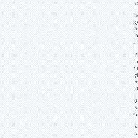
v
S
q
f
l
s
P
e
u
g
m
a
R
p
t
A
l