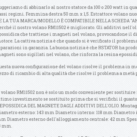
uggeriamo di abbinarlo al nostro statore da 100 o 200 watt in qua
assi regimi. Femmina destra 50 mm x 1,5. Estrattore volano n
E LA TUA MARCA/MODELLO È COMPATIBILE NELLA SCHEDA "AN
erché il nostro volano RM11502 è migliorato. Gli additivi nell'o
possidica che trattiene i magneti nel volano, provocandone il dis
otore. La cattiva notizia è che quando si è verificato il problem
iparazioni in garanzia. La buona notizia è che RSTATOR ha prodo
agneti sono sigillati nel volano, che rinforza la resina epossidi
uesta nuova configurazione del volano risolve il problema in 
ezzo di ricambio di alta qualità che risolve il problema a metà 
l volano RM11502 non è solo un modo conveniente per sostituire i
ttimo investimento se sostituito prima che si verifichi il g
'EPOSSIDICA DEL MAGNETE DAGLI ADDITIVI DELL'OLIO. Montaggi
iametro esterno: 143 mm Diametro interno: 118 mm Diametro in
m Diametro esterno dell'alloggiamento centrale: 42 mm Spesso
3 mm.