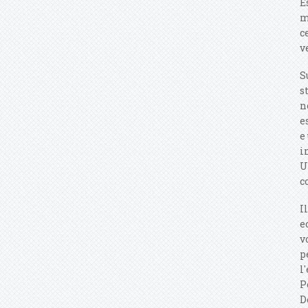
E
m
c
v
S
s
n
e
e
i
U
c
I
e
v
p
l
P
D