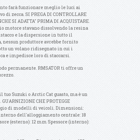
nto farà funzionare meglio le luci ai
uovo di zecca. SI PREGA DI CONTROLLARE
CHE SI ADATTA" PRIMA DI ACQUISTARE.
lio motore stavano dissolvendo la resina
tacco e la dispersione in tutto il
a, nessun produttore avrebbe fornito
tto un volano ridisegnato in cui i
ca e impedisce loro di staccarsi.
modo permanente. RMSATOR ti offre un
prezzo.
l tuo Suzuki o Arctic Cat guasto, ma è un
uasto. GUARNIZIONE CHE PROTEGGE
o di modelli di veicoli. Dimensioni:
terno dell'alloggiamento centrale: 18
re (esterno): 12 mm Spessore (interno):