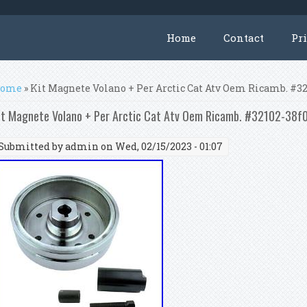
Home
Contact
Pr
ou are here
ome
» Kit Magnete Volano + Per Arctic Cat Atv Oem Ricamb. #32
it Magnete Volano + Per Arctic Cat Atv Oem Ricamb. #32102-38f
Submitted by
admin
on Wed, 02/15/2023 - 01:07