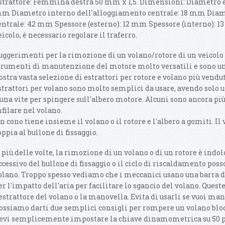
strattore: Femmina destra 50 mm x 1,5. Dimensioni: Diametro 
m Diametro interno dell'alloggiamento centrale: 18 mm Diam
entrale: 42 mm Spessore (esterno): 12 mm Spessore (interno): 13
eicolo, è necessario regolare il traferro.
uggerimenti per la rimozione di un volano/rotore di un veicolo s
trumenti di manutenzione del motore molto versatili e sono un 
ostra vasta selezione di estrattori per rotore e volano più vendut
strattori per volano sono molto semplici da usare, avendo solo u
 una vite per spingere sull'albero motore. Alcuni sono ancora pi
nfilare nel volano.
n cono tiene insieme il volano o il rotore e l'albero a gomiti. Il
oppia al bullone di fissaggio.
l più delle volte, la rimozione di un volano o di un rotore è indol
ccessivo del bullone di fissaggio o il ciclo di riscaldamento poss
olano. Troppo spesso vediamo che i meccanici usano una barra d
er l'impatto dell'aria per facilitare lo sgancio del volano. Ques
'estrattore del volano o la manovella. Evita di usarli se vuoi m
ossiamo darti due semplici consigli per rompere un volano blocc
evi semplicemente impostare la chiave dinamometrica su 50 pie