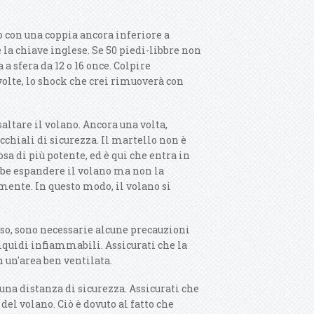
o con una coppia ancora inferiore a
 la chiave inglese. Se 50 piedi-libbre non
a sfera da 12 o 16 once. Colpire
volte, lo shock che crei rimuoverà con
altare il volano. Ancora una volta,
cchiali di sicurezza.
Il martello non è
sa di più potente, ed è qui che entra in
ebbe espandere il volano ma non la
mente. In questo modo, il volano si
esso, sono necessarie alcune precauzioni
 liquidi infiammabili. Assicurati che la
n un'area ben ventilata.
 una distanza di sicurezza. Assicurati che
 del volano. Ciò è dovuto al fatto che