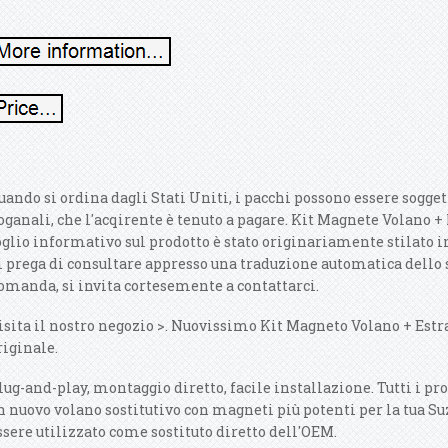
uando si ordina dagli Stati Uniti, i pacchi possono essere sogget
oganali, che l'acqirente è tenuto a pagare. Kit Magnete Volano +
oglio informativo sul prodotto è stato originariamente stilato i
i prega di consultare appresso una traduzione automatica dello s
omanda, si invita cortesemente a contattarci.
isita il nostro negozio >. Nuovissimo Kit Magneto Volano + Estra
riginale.
lug-and-play, montaggio diretto, facile installazione. Tutti i pr
n nuovo volano sostitutivo con magneti più potenti per la tua S
ssere utilizzato come sostituto diretto dell'OEM.