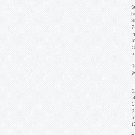
S
b
S
P
e
m
r
m
Q
p
I
o
L
D
m
1