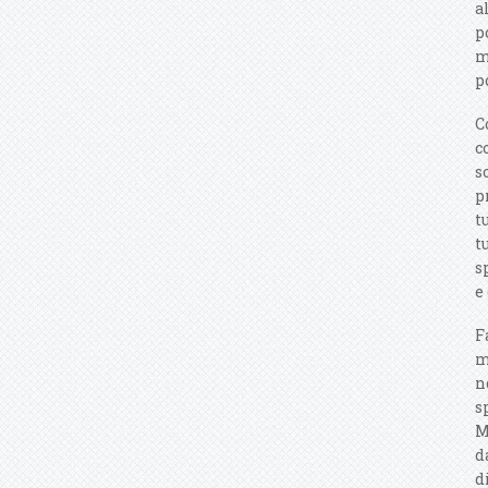
a
p
m
p
C
c
s
p
t
t
s
e
F
m
n
s
M
d
d