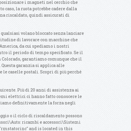
r posizionare i magneti nel cerchio che
o caso, la ruota potrebbe cadere dalla
na riscaldato, quindi assicurati di
e qualsiasi volano bloccato senza lanciare
'abitudine di lavorare con macchine che
 America, da cui spediamo i nostri
tro il periodo di tempo specificato. Se il
 in Colorado, garantiamo comunque che il
 Questa garanzia si applica alle
 le caselle postali. Scopri di più perché
irente. Più di 20 anni di assistenza ai
mi elettrici ci hanno fatto conoscere le
, siamo definitivamente la forza negli
saggio o il ciclo di riscaldamento possono
essori\Auto: ricambi e accessori\Sistemi
"rmstatorinc" and is located in this