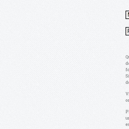
Q
d
f
S
d
V
o
P
u
e