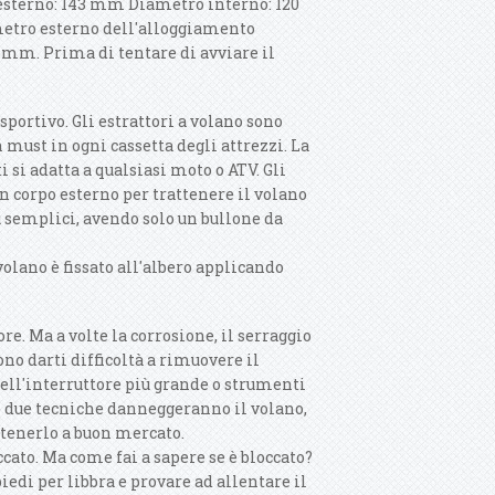
esterno: 143 mm Diametro interno: 120
etro esterno dell'alloggiamento
 mm. Prima di tentare di avviare il
portivo. Gli estrattori a volano sono
must in ogni cassetta degli attrezzi. La
i si adatta a qualsiasi moto o ATV. Gli
n corpo esterno per trattenere il volano
ù semplici, avendo solo un bullone da
 volano è fissato all'albero applicando
ore. Ma a volte la corrosione, il serraggio
ono darti difficoltà a rimuovere il
ell'interruttore più grande o strumenti
te due tecniche danneggeranno il volano,
antenerlo a buon mercato.
ato. Ma come fai a sapere se è bloccato?
di per libbra e provare ad allentare il