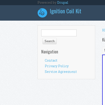
Skip to main content
Powered by
Drupal
Ignition Coil Kit
Y
H
Search form
Search
K
Navigation
Contact
Privacy Policy
Service Agreement