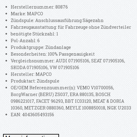
Herstellernummer: 80876
Marke: MAPCO
Zündspule: Anschlussausführung Sägezahn
Fahrzeugausstattung: für Fahrzeuge ohne Zündverteiler
benötigte Stückzahl: 1
Pol-Anzahl: 6
Produktgruppe: Zündanlage
Besonderheiten: 100% Passgenauigkeit
Vergleichsnummer: AUDI 071905106, SEAT 071905106,
SKODA 071905106, VW 071905106
Hersteller: MAPCO
Produktart: Zündspule
OE/OEM Referenznummer(n): VEMO V10700056,
BorgWarner (BERU) ZS037, ERA 880135, BOSCH
0986221017, FACET 96293, BBT IC03120, MEAT & DORIA
10360, METZGER 0880360, MEYLE 1008850018, NGK U2033
EAN: 4043605493156