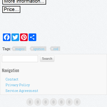
Facebook
Twitter
Pinterest
Share
Tags:
mapco
ignition
coil
Search form
Search
Navigation
Contact
Privacy Policy
Service Agreement