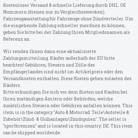
Kostenloser Versand & schnelle Lieferung durch DHL. OE
Nummern (dienen nur zu Vergleichszwecken).
Fahrzeugausstattung:für Fahrzeuge ohne Zündverteiler. Um
die eingehende Zahlung schneller zuordnen zu können,
geben Sie bitte bei der Zahlung Ihren Mitgliedsnamen als
Referenz an.
Wir senden Ihnen dann eine aktualisierte
Zahlungsmitteilung. Käufer außerhalb der EU bitte
beachten! Gebühren, Steuern und Zölle des
Empfängerlandes sind nicht im Artikelpreis oder den
Versandkosten enthalten. Diese Kosten gehen zulasten des
Käufers.
Bitte erkundigen Sie sich vor dem Bieten und Kaufen bei
Ihren zuständigen Ämtern oder Behörden, welche
zusätzlichen Steuern oder Gebühren anfallen können. This
item is in the category "Auto & Motorrad: Teile\Autoteile &
Zubehör\Zünd- & Glühanlagen\Zündspulen". The seller is
"sportbremsen" and is located in this country: DE. This item
can be shipped worldwide.