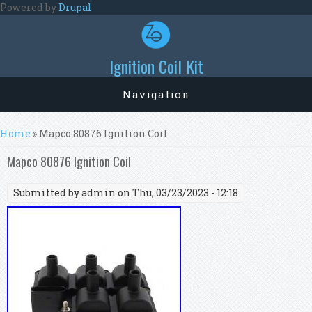
Skip to main content
Powered by
Drupal
Ignition Coil Kit
Navigation
You are here
Home
» Mapco 80876 Ignition Coil
Mapco 80876 Ignition Coil
Submitted by
admin
on Thu, 03/23/2023 - 12:18