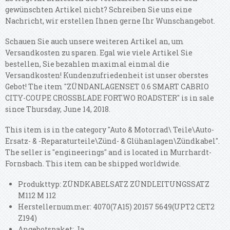
gewünschten Artikel nicht? Schreiben Sie uns eine
Nachricht, wir erstellen Ihnen gerne Ihr Wunschangebot.
Schauen Sie auch unsere weiteren Artikel an, um
Versandkosten zu sparen. Egal wie viele Artikel Sie
bestellen, Sie bezahlen maximal einmal die
Versandkosten! Kundenzufriedenheit ist unser oberstes
Gebot! The item "ZÜNDANLAGENSET 0.6 SMART CABRIO
CITY-COUPE CROSSBLADE FORTWO ROADSTER" is in sale
since Thursday, June 14, 2018.
This item is in the category "Auto & Motorrad\ Teile\Auto-
Ersatz- & -Reparaturteile\Zünd- & Glühanlagen\Zündkabel".
The seller is "engineerings" and is located in Murrhardt-
Fornsbach. This item can be shipped worldwide.
Produkttyp: ZÜNDKABELSATZ ZÜNDLEITUNGSSATZ
M112 M 112
Herstellernummer: 4070(7A15) 20157 5649(UPT2 CET2
Z194)
Angebotspaket: Ja