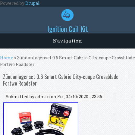
Skip to main content
Powered by
Drupal
Ignition Coil Kit
Navigation
You are here
Home
» Zündanlagenset 0.6 Smart Cabrio City-coupe Crossblade
Fortwo Roadster
Zündanlagenset 0.6 Smart Cabrio City-coupe Crossblade
Fortwo Roadster
Submitted by
admin
on Fri, 04/10/2020 - 23:56