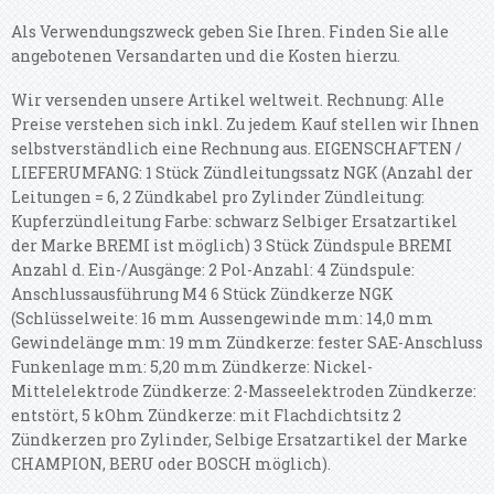
Als Verwendungszweck geben Sie Ihren. Finden Sie alle
angebotenen Versandarten und die Kosten hierzu.
Wir versenden unsere Artikel weltweit. Rechnung: Alle
Preise verstehen sich inkl. Zu jedem Kauf stellen wir Ihnen
selbstverständlich eine Rechnung aus. EIGENSCHAFTEN /
LIEFERUMFANG: 1 Stück Zündleitungssatz NGK (Anzahl der
Leitungen = 6, 2 Zündkabel pro Zylinder Zündleitung:
Kupferzündleitung Farbe: schwarz Selbiger Ersatzartikel
der Marke BREMI ist möglich) 3 Stück Zündspule BREMI
Anzahl d. Ein-/Ausgänge: 2 Pol-Anzahl: 4 Zündspule:
Anschlussausführung M4 6 Stück Zündkerze NGK
(Schlüsselweite: 16 mm Aussengewinde mm: 14,0 mm
Gewindelänge mm: 19 mm Zündkerze: fester SAE-Anschluss
Funkenlage mm: 5,20 mm Zündkerze: Nickel-
Mittelelektrode Zündkerze: 2-Masseelektroden Zündkerze:
entstört, 5 kOhm Zündkerze: mit Flachdichtsitz 2
Zündkerzen pro Zylinder, Selbige Ersatzartikel der Marke
CHAMPION, BERU oder BOSCH möglich).