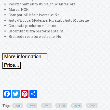
Posizionamento sul veicolo: Anteriore
Marca: NGK
Compatibilità universale: No
Auto d'Epoca/Moderne: Ricambi Auto Moderne
Garanzia produttore: 1 anno
Ricambio ultra performante: Sì
Richiede resistore esterno: No
Facebook
Twitter
Pinterest
Share
Tags:
coil
golf
tfsi
audi
seat
leon