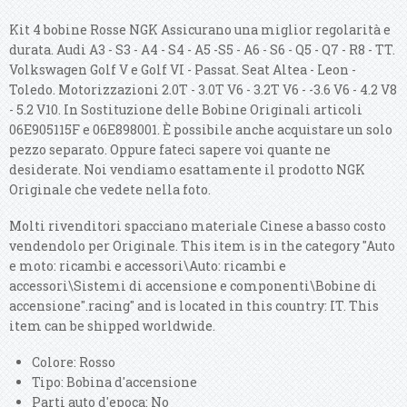
Kit 4 bobine Rosse NGK Assicurano una miglior regolarità e
durata. Audi A3 - S3 - A4 - S4 - A5 -S5 - A6 - S6 - Q5 - Q7 - R8 - TT.
Volkswagen Golf V e Golf VI - Passat. Seat Altea - Leon -
Toledo.
Motorizzazioni 2.0T - 3.0T V6 - 3.2T V6 - -3.6 V6 - 4.2 V8
- 5.2 V10. In Sostituzione delle Bobine Originali articoli
06E905115F e 06E898001. È possibile anche acquistare un solo
pezzo separato. Oppure fateci sapere voi quante ne
desiderate. Noi vendiamo esattamente il prodotto NGK
Originale che vedete nella foto.
Molti rivenditori spacciano materiale Cinese a basso costo
vendendolo per Originale. This item is in the category "Auto
e moto: ricambi e accessori\Auto: ricambi e
accessori\Sistemi di accensione e componenti\Bobine di
accensione".racing" and is located in this country: IT. This
item can be shipped worldwide.
Colore: Rosso
Tipo: Bobina d'accensione
Parti auto d'epoca: No