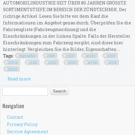
AUTOMOBILINDUSTRIE SEIT ÜBER 80 JAHREN GRÖSSTE
SORTIMENTSTIEFE IM BEREICH DER ZÜNDTECHNIK. Der
richtige Artikel: Lesen Sie bitte vor dem Kauf die
Informationen im Angebot genau durch. Überprüfen Sie die
Fahrzeugliste (Fahrzeugzuordnung) und die
Einschränkungen in der linken Spalte. Falls der Hersteller
Einschränkungen zum Fahrzeug vorgibt, sind diese hier
hinterlegt. Vergleichen Sie die Bilder, Eigenschaften ...
Tags:
mercedes
c180
c220
w202
s202
220ce
c124
e220
e200
w124
s124
220te
Read more
about Set Für Mercedes C180 C220 W202 S202
220ce C124 E220 E200 W124 C124 S124 220te
Search form
Search
Navigation
Contact
Privacy Policy
Service Agreement