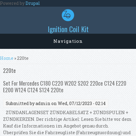
Skip to main content
Powered by
Drupal
Ignition Coil Kit
Navigation
You are here
Home
» 220te
220te
Set For Mercedes C180 C220 W202 S202 220ce C124 E220
E200 W124 C124 S124 220te
Submitted by
admin
on Wed, 07/12/2023 - 02:14
ZÜNDANLAGENSET ZÜNDKABELSATZ + ZÜNDSPULEN +
ZÜNDKERZEN. Der richtige Artikel: Lesen Sie bitte vor dem
Kauf die Informationen im Angebot genau durch.
Überprüfen Sie die Fahrzeugliste (Fahrzeugzuordnung) und