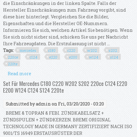
die Einschränkungen in der linken Spalte. Falls der
Hersteller Einschränkungen zum Fahrzeug vorgibt, sind
diese hier hinterlegt. Vergleichen Sie die Bilder,
Eigenschaften und die Hersteller OE-Nummern.
Informieren Sie sich, welchen Artikel Sie benötigen. Wenn
Sie sich nicht sicher sind, schicken Sie uns per Nachricht
Ihre Fahrzeugdaten. Die Erstzulassung ist nicht ...
Tags:
mercedes
c180
c220
w202
s202
220ce
c124
e220
e200
w124
s124
220te
Read more
about Set For Mercedes C180 C220 W202 S202
220ce C124 E220 E200 W124 C124 S124 220te
Set Für Mercedes C180 C220 W202 S202 220ce C124 E220
E200 W124 C124 S124 220te
Submitted by
admin
on Fri, 03/20/2020 - 03:20
BREMI & TOPRAN & FEBI. ZÜNDKABELSATZ +
ZÜNDSPULEN + ZÜNDKERZEN. BREMI ORIGINAL
TECHNOLOGY MADE IN GERMANY ZERTIFIZIERT NACH ISO
9001/TS 16949 ERSTAUSRÜSTER DER