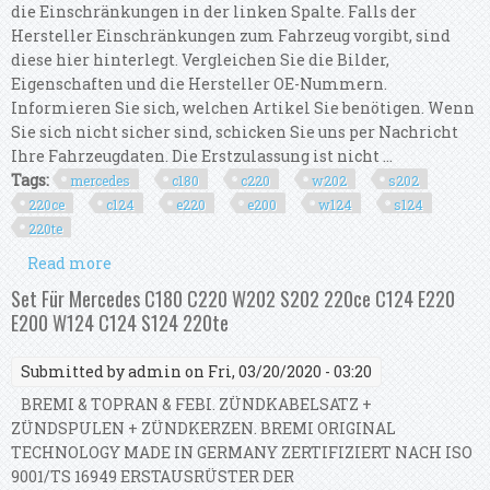
die Einschränkungen in der linken Spalte. Falls der
Hersteller Einschränkungen zum Fahrzeug vorgibt, sind
diese hier hinterlegt. Vergleichen Sie die Bilder,
Eigenschaften und die Hersteller OE-Nummern.
Informieren Sie sich, welchen Artikel Sie benötigen. Wenn
Sie sich nicht sicher sind, schicken Sie uns per Nachricht
Ihre Fahrzeugdaten. Die Erstzulassung ist nicht ...
Tags:
mercedes
c180
c220
w202
s202
220ce
c124
e220
e200
w124
s124
220te
Read more
about Set For Mercedes C180 C220 W202 S202
220ce C124 E220 E200 W124 C124 S124 220te
Set Für Mercedes C180 C220 W202 S202 220ce C124 E220
E200 W124 C124 S124 220te
Submitted by
admin
on Fri, 03/20/2020 - 03:20
BREMI & TOPRAN & FEBI. ZÜNDKABELSATZ +
ZÜNDSPULEN + ZÜNDKERZEN. BREMI ORIGINAL
TECHNOLOGY MADE IN GERMANY ZERTIFIZIERT NACH ISO
9001/TS 16949 ERSTAUSRÜSTER DER