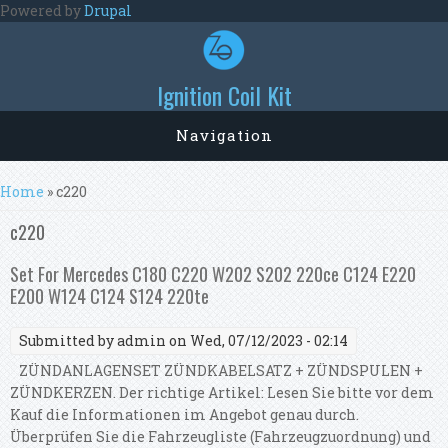
Skip to main content
Powered by
Drupal
Ignition Coil Kit
Navigation
You are here
Home
» c220
c220
Set For Mercedes C180 C220 W202 S202 220ce C124 E220
E200 W124 C124 S124 220te
Submitted by
admin
on Wed, 07/12/2023 - 02:14
ZÜNDANLAGENSET ZÜNDKABELSATZ + ZÜNDSPULEN +
ZÜNDKERZEN. Der richtige Artikel: Lesen Sie bitte vor dem
Kauf die Informationen im Angebot genau durch.
Überprüfen Sie die Fahrzeugliste (Fahrzeugzuordnung) und