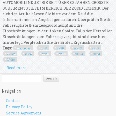
AUTOMOBILINDUSTRIE SEIT ÜBER 80 JAHREN GRÖSSTE
SORTIMENTSTIEFE IM BEREICH DER ZÜNDTECHNIK. Der
richtige Artikel: Lesen Sie bitte vor dem Kauf die
Informationen im Angebot genau durch. Überprüfen Sie die
Fahrzeugliste (Fahrzeugzuordnung) und die
Einschränkungen in der linken Spalte. Falls der Hersteller
Einschränkungen zum Fahrzeug vorgibt, sind diese hier
hinterlegt. Vergleichen Sie die Bilder, Eigenschaften ...
Tags:
mercedes
c180
c220
w202
s202
220ce
c124
e220
e200
w124
s124
220te
Read more
about Set Für Mercedes C180 C220 W202 S202
220ce C124 E220 E200 W124 C124 S124 220te
Search form
Search
Navigation
Contact
Privacy Policy
Service Agreement